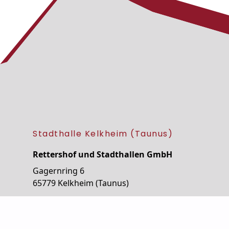
Stadthalle Kelkheim (Taunus)
Rettershof und Stadthallen GmbH
Gagernring 6
65779 Kelkheim (Taunus)
Telefon: 06195 803-210
Telefax: 06195 803-222
E-Mail:
info@stadthalle-kelkheim.de